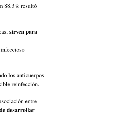
un 88.3% resultó
sirven para
cas,
 infeccioso
ado los anticuerpos
ible reinfección.
asociación entre
de desarrollar