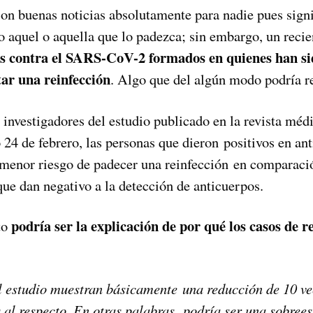
on buenas noticias absolutamente para nadie pues signi
 aquel o aquella que lo padezca; sin embargo, un recie
os contra el SARS-CoV-2 formados en quienes han sid
tar una reinfección
. Algo que del algún modo podría re
 investigadores del estudio publicado en la revista méd
 24 de febrero, las personas que dieron positivos en ant
enor riesgo de padecer una reinfección en comparaci
ue dan negativo a la detección de anticuerpos.
podría ser la explicación de por qué los casos de r
to
l estudio muestran básicamente una reducción de 10 ve
 al respecto. En otras palabras, podría ser una sobree