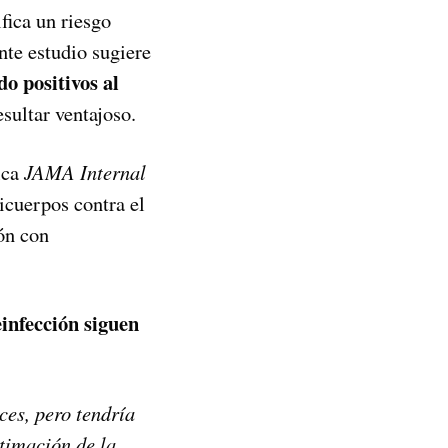
fica un riesgo
nte estudio sugiere
o positivos al
sultar ventajoso.
ica
JAMA Internal
icuerpos contra el
ón con
einfección siguen
ces, pero tendría
stimación de la