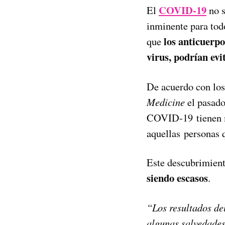
COVID-19
El
no s
inminente para todo
los anticuerp
que
virus, podrían evi
De acuerdo con los
Medicine
el pasado
COVID-19 tienen m
aquellas personas q
Este descubrimien
siendo escasos
.
“Los resultados de
algunas salvedades