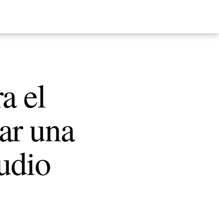
a el
ar una
tudio