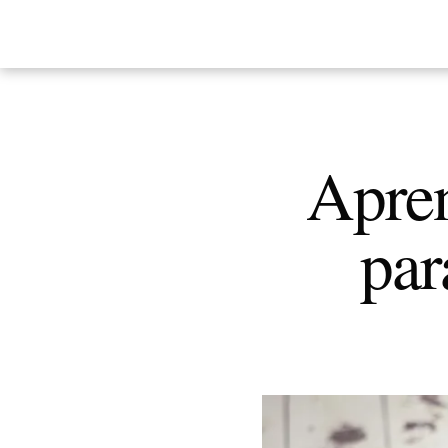
Apren
par