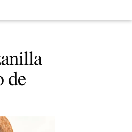
anilla
o de