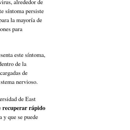
irus, alrededor de
te síntoma persiste
para la mayoría de
iones para
senta este síntoma,
dentro de la
cargadas de
istema nervioso.
ersidad de East
recuperar rápido
e
a y que se puede