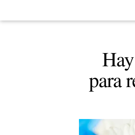
Hay 
para r