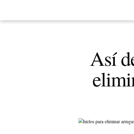
Así d
elimi