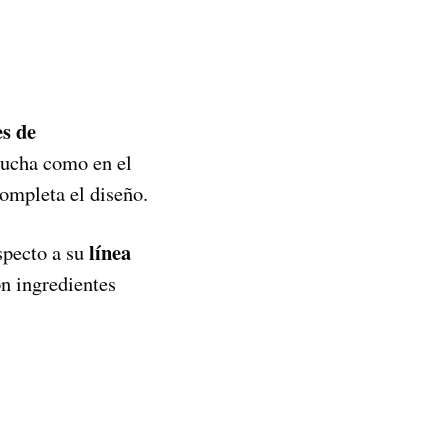
es de
 ducha como en el
ompleta el diseño.
línea
specto a su
n ingredientes