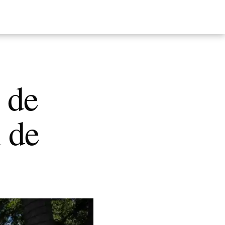
o de
 de