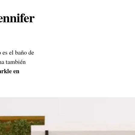
ennifer
 es el baño de
rma también
rkle en