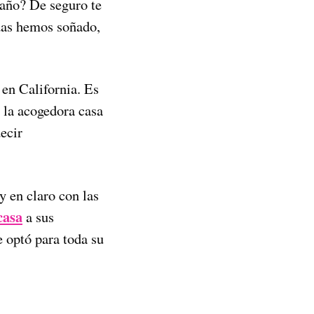
año? De seguro te
odas hemos soñado,
en California. Es
la acogedora casa
decir
y en claro con las
casa
a sus
e optó para toda su