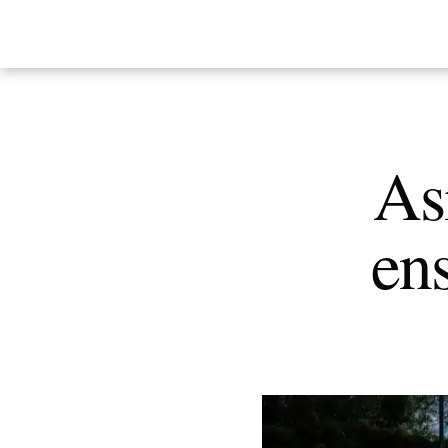
Así
en