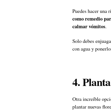
Puedes hacer una r
como remedio para
calmar vómitos
.
Solo debes enjuagar
con agua y ponerlos
4. Plant
Otra increíble opci
plantar nuevas flor