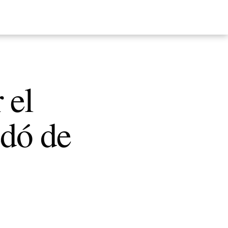
 el
edó de