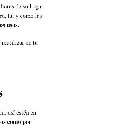
ltares de su hogar
ra, tal y como las
tos usos
.
 reutilizar en tu
s
il, así estén en
cos como por