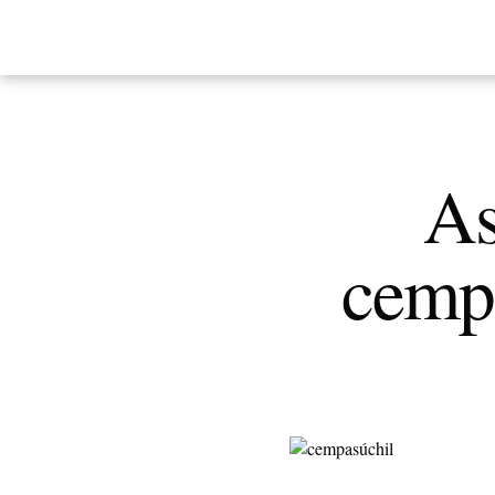
As
cempa