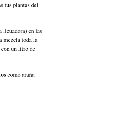
as tus plantas del
a licuadora) en las
a mezcla toda la
 con un litro de
tos
como araña