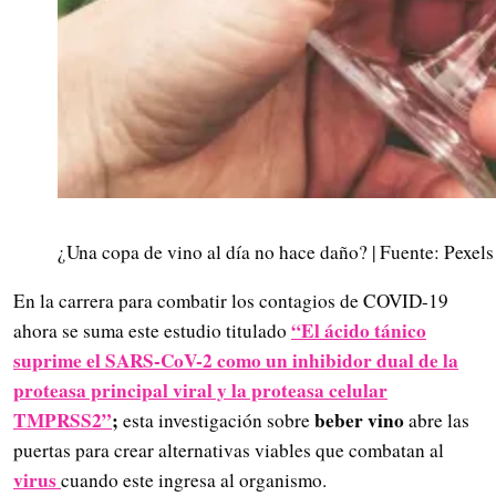
¿Una copa de vino al día no hace daño? | Fuente: Pexels
En la carrera para combatir los contagios de COVID-19
“El ácido tánico
ahora se suma este estudio titulado
suprime el SARS-CoV-2 como un inhibidor dual de la
proteasa principal viral y la proteasa celular
TMPRSS2”
;
beber vino
esta investigación sobre
abre las
puertas para crear alternativas viables que combatan al
virus
cuando este ingresa al organismo.