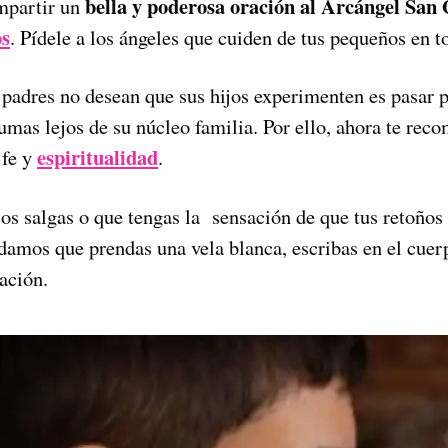
bella y poderosa oración al Arcángel San 
mpartir un
os
. Pídele a los ángeles que cuiden de tus pequeños en
 padres no desean que sus hijos experimenten es pasar p
aumas lejos de su núcleo familia. Por ello, ahora te re
espiritualidad
 fe y
.
os salgas o que tengas la sensación de que tus retoños 
damos que prendas una vela blanca, escribas en el cuer
ración.