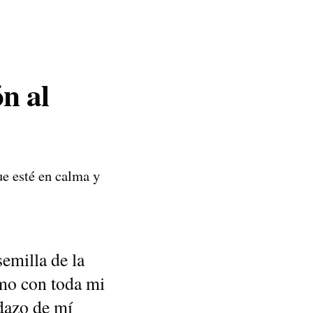
ón al
ue esté en calma y
emilla de la
amo con toda mi
dazo de mí