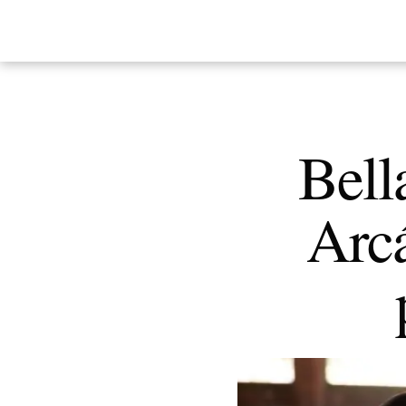
Bell
Arcá