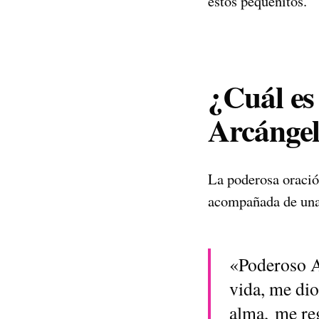
estos pequeñitos.
¿Cuál es 
Arcángel
La poderosa oració
acompañada de una 
«Poderoso Ar
vida, me dio
alma, me re