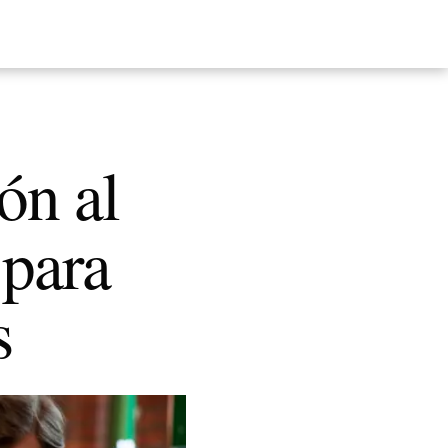
ón al
 para
s