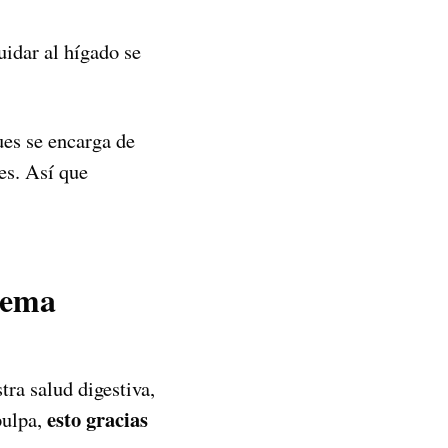
uidar al hígado se
es se encarga de
es. Así que
stema
ra salud digestiva,
esto gracias
pulpa,