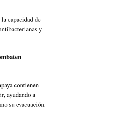
 la capacidad de
antibacterianas y
ombaten
papaya contienen
rir, ayudando a
como su evacuación.