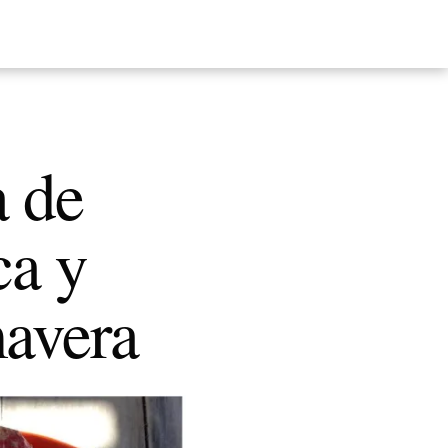
 de
ca y
mavera