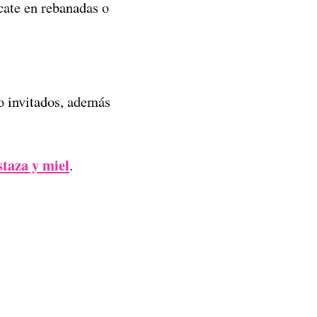
cate en rebanadas o
 o invitados, además
taza y miel
.