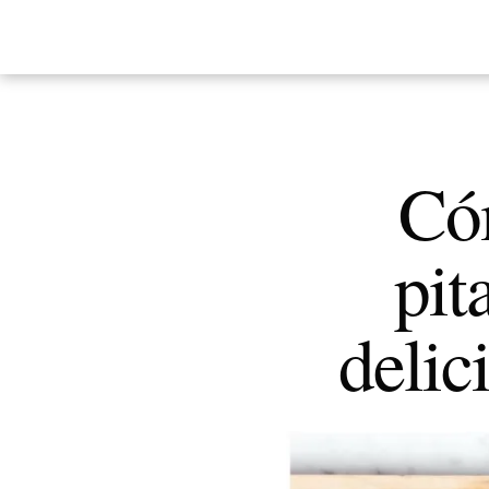
Có
pit
delic