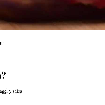
ls
a?
aggi y salsa