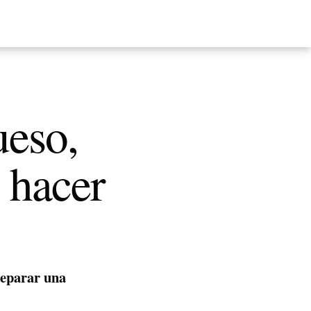
ueso,
e hacer
reparar una