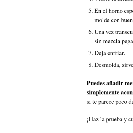
En el horno esp
molde con buena
Una vez transcur
sin mezcla pegad
Deja enfriar.
Desmolda, sirve 
Puedes añadir mer
simplemente acomp
si te parece poco d
¡Haz la prueba y c