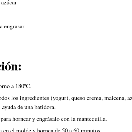
 azúcar
a engrasar
ión:
horno a 180ºC.
odos los ingredientes (yogurt, queso crema, maicena, az
 ayuda de una batidora.
ara hornear y engrásalo con la mantequilla.
a en el molde y hornea de 50 a 60 minutos.