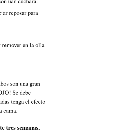
con uan cuchara.
ejar reposar para
 remover en la olla
mbos son una gran
¡OJO! Se debe
das tenga el efecto
la cama.
te tres semanas,