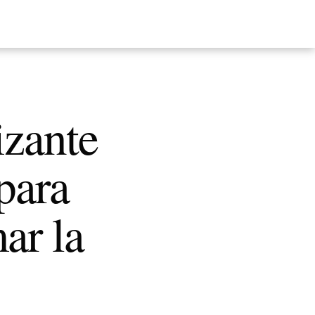
zante
para
ar la