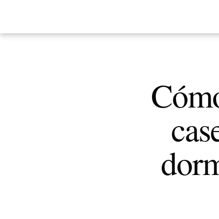
Cómo
cas
dorm