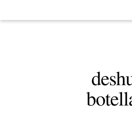
deshu
botell