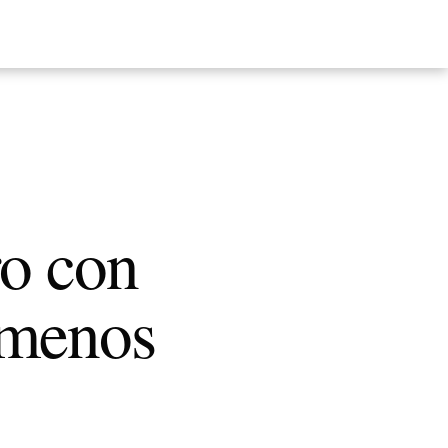
ro con
r menos