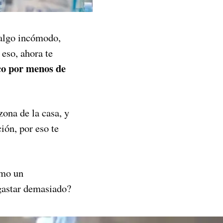
n algo incómodo,
 eso, ahora te
co por menos de
zona de la casa, y
ción, por eso te
omo un
gastar demasiado?