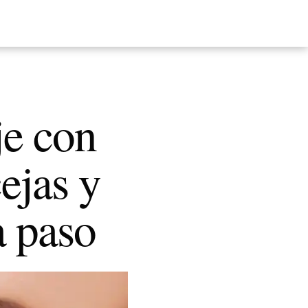
je con
ejas y
a paso