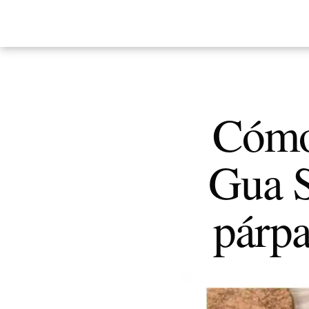
Cómo 
Gua S
párpa