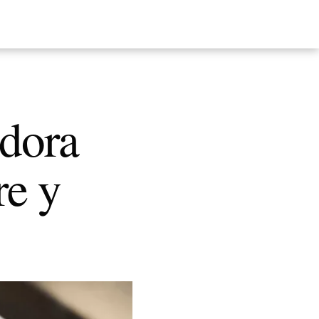
adora
re y