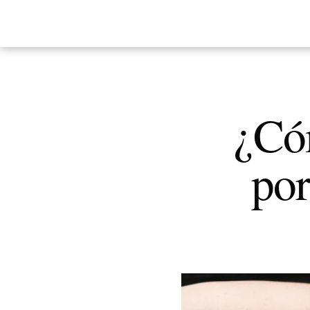
¿Cóm
por