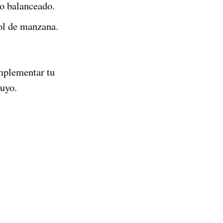
do balanceado.
bol de manzana.
mplementar tu
tuyo.