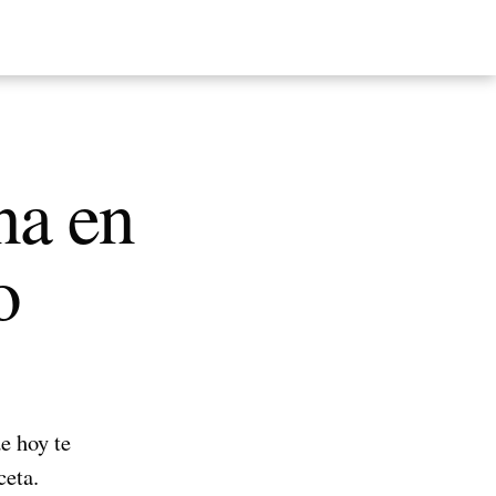
na en
o
de hoy te
ceta.