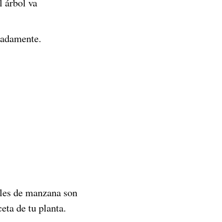
 árbol va
madamente.
boles de manzana son
eta de tu planta.