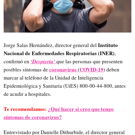
Instituto
Jorge Salas Hernández, director general del
Nacional de Enfermedades Respiratorias (INER)
,
‘Despierta’
confirmó en
que las personas que presenten
coronavirus
COVID-19
posibles síntomas de
(
) deben
marcar al teléfono de la Unidad de Inteligencia
Epidemiológica y Sanitaria (UiES) 800-00-44-800, antes
de acudir a hospitales.
Te recomendamos:
¿Qué hacer si creo que tengo
síntomas de coronavirus?
Entrevistado por Danielle Dithurbide, el director general