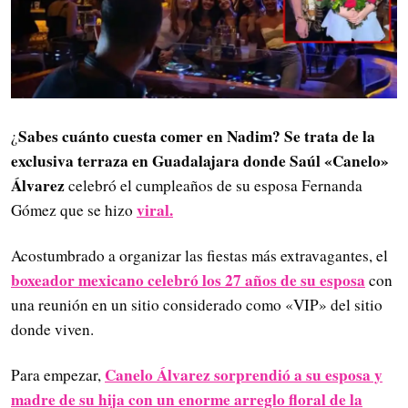
Sabes cuánto cuesta comer en Nadim? Se trata de la
¿
exclusiva terraza en Guadalajara donde Saúl «Canelo»
Álvarez
celebró el cumpleaños de su esposa Fernanda
viral.
Gómez que se hizo
Acostumbrado a organizar las fiestas más extravagantes, el
boxeador mexicano celebró los 27 años de su esposa
con
una reunión en un sitio considerado como «VIP» del sitio
donde viven.
Canelo Álvarez sorprendió a su esposa y
Para empezar,
madre de su hija con un enorme arreglo floral de la