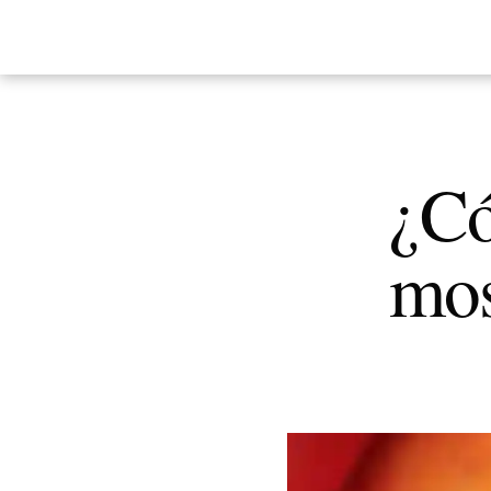
¿Có
mos