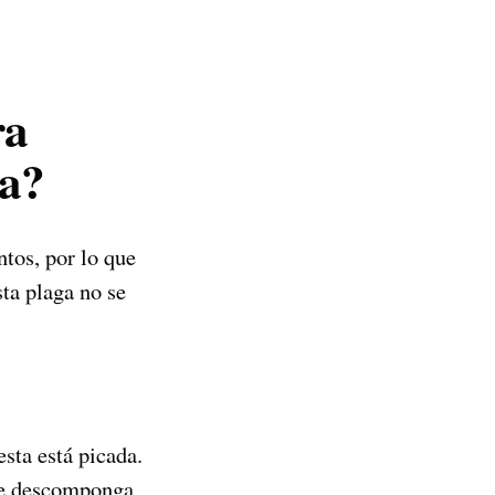
ra
ta?
tos, por lo que
ta plaga no se
sta está picada.
 se descomponga