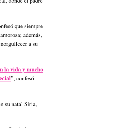
al, donde el padre
confesó que siempre
 amorosa; además,
norgullecer a su
n la vida y mucho
ecial
”, confesó
n su natal Siria,