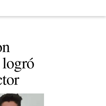
on
 logró
ctor