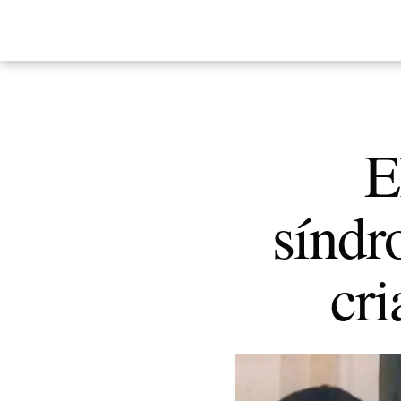
E
síndr
cri