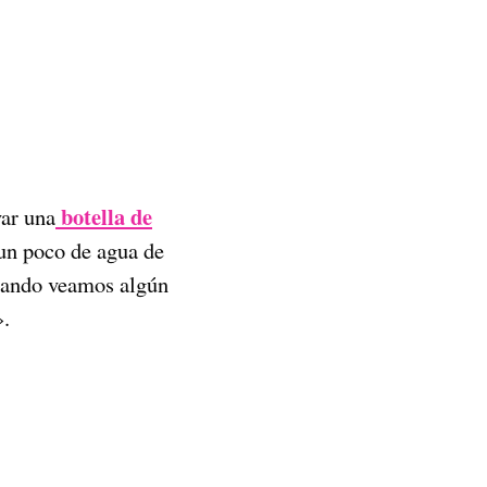
botella de
var una
 un poco de agua de
cuando veamos algún
».