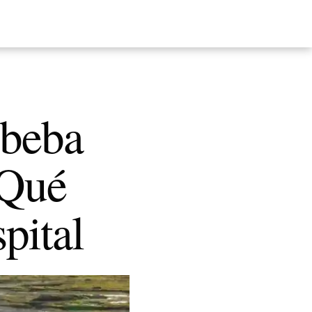
 beba
 Qué
spital