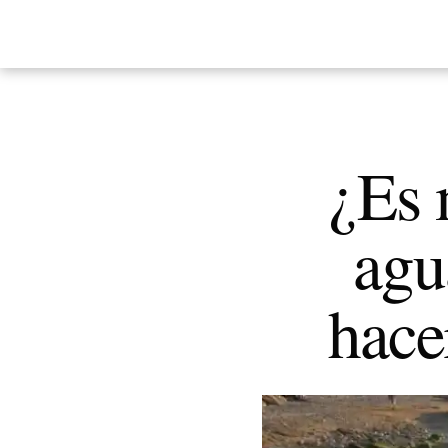
¿Es 
agu
hacer