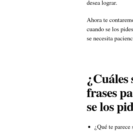
desea lograr.
Ahora te contaremos
cuando se los pides
se necesita pacien
¿Cuáles 
frases p
se los pi
¿Qué te parece s