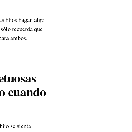
us hijos hagan algo
, sólo recuerda que
 para ambos.
etuosas
go cuando
hijo se sienta