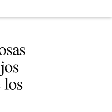
osas
ijos
 los