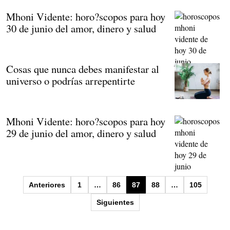
Mhoni Vidente: horo?scopos para hoy
30 de junio del amor, dinero y salud
Cosas que nunca debes manifestar al
universo o podrías arrepentirte
Mhoni Vidente: horo?scopos para hoy
29 de junio del amor, dinero y salud
Paginación
Anteriores
1
…
86
87
88
…
105
de
Siguientes
entradas