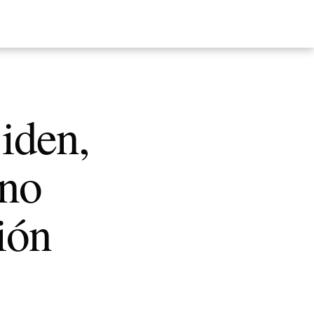
iden,
ano
ión