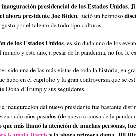
inauguración presidencial de los Estados Unidos
Ji
e
,
l ahora presidente Joe Biden
dise
, lució un hermoso
gusto por el talento de todo tipo culturas.
ón de los Estados Unidos
, es sin duda uno de los even
l mundo y este año, a pesar de la pandemia, no fue le e
r sido una de las más vistas de toda la historia, en gra
ue hubo en el capitolio y la gran controversia que se e
nte Donald Trump y sus seguidores.
la inauguración del nuevo presidente fue bastante dist
esenciado años pasados (de nuevo a causa de la pande
o que más llamó la atención de muchas personas, fue
nta Kamala Harris
y la ahora primera dama, Jill Bi