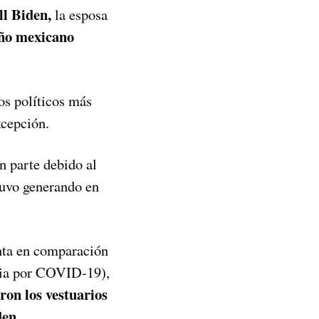
ll Biden,
la esposa
ño mexicano
tos políticos más
xcepción.
n parte debido al
stuvo generando en
inta en comparación
mia por COVID-19),
ron los vestuarios
den
.