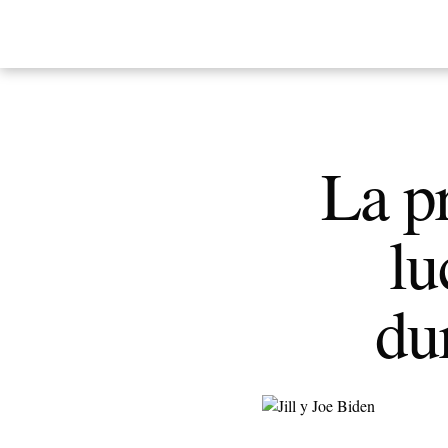
La p
lu
du