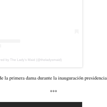
red by The Lady’s Maid (@theladysmaid)
 de la primera dama durante la inauguración presidencia
***