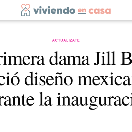
ACTUALIZATE
rimera dama Jill B
ció diseño mexic
rante la inaugurac