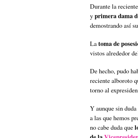
Durante la recient
primera dama de
y
demostrando así su 
toma de posesi
La
vistos alrededor de
De hecho, pudo habe
reciente alboroto q
torno al expreside
Y aunque sin duda 
a las que hemos pr
l
no cabe duda que
de la
Vicepreside