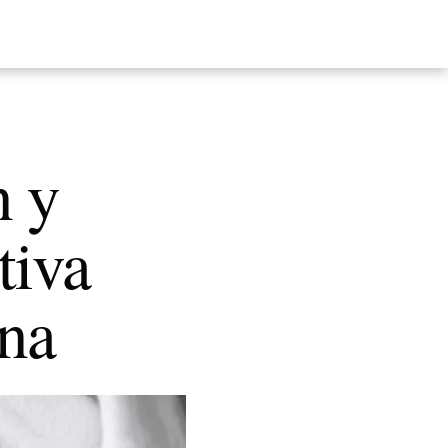
n y
tiva
ena