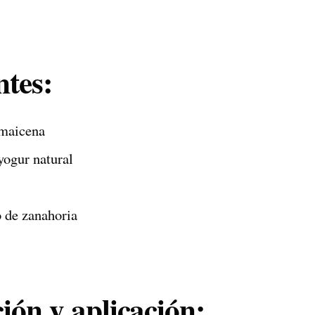
ntes:
 maicena
yogur natural
o de zanahoria
ión y aplicación: