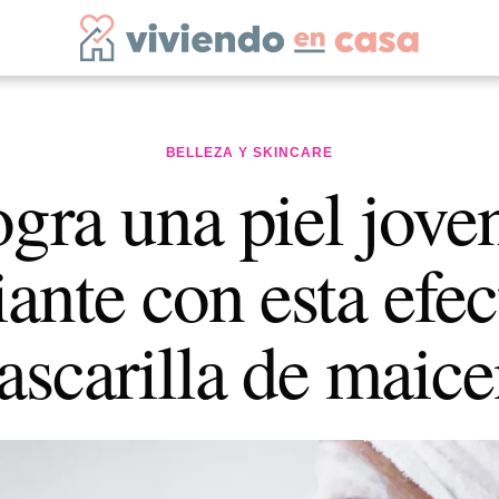
BELLEZA Y SKINCARE
gra una piel jove
iante con esta efec
scarilla de maic