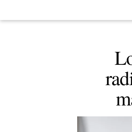
Lo
rad
ma