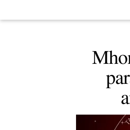
Mhon
par
a