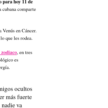
 para hoy 11 de
ga cubana comparte
a Venús en Cáncer.
lo que les rodea.
l zodiaco
, en tres
ológico es
rgía.
migos ocultos
er más fuerte
 nadie va