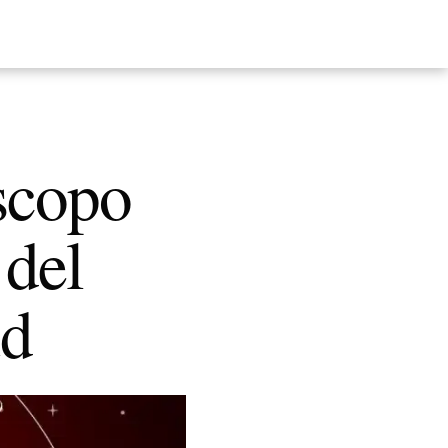
scopo
 del
ud