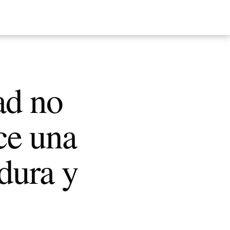
ad no
ce una
dura y