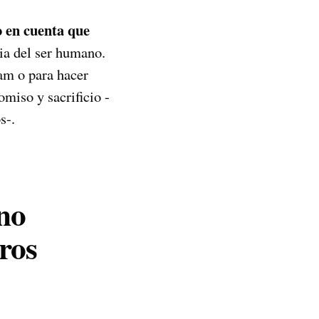
 en cuenta que
ia del ser humano.
ram o para hacer
miso y sacrificio -
s-.
no
ros