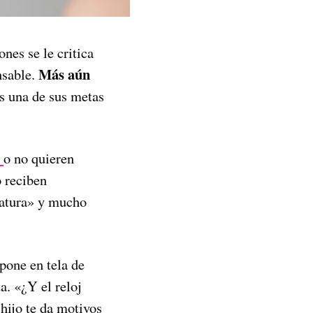
nes se le critica
Más aún
nsable.
s una de sus metas
o no quieren
o reciben
iatura» y mucho
 pone en tela de
a. «¿Y el reloj
 hijo te da motivos