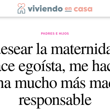
PADRES E HIJOS
esear la maternid
ce egoísta, me ha
na mucho más ma
responsable