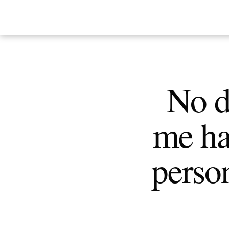
No d
me ha
perso