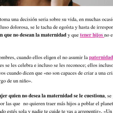
oma una decisión seria sobre su vida, en muchas ocasio
luso dolorosa, se le tacha de egoísta y hasta de irrespo
n que no desean la maternidad
tener hijos
y que
no e
paternidad
ombres, cuando ellos eligen el no asumir la
es se les celebra e incluso se les reconoce; ellos inclus
vos cuando dicen que «no son capaces de criar a una cr
go de un niño».
er quien no desea la maternidad se le cuestiona
, se
por las que no quieren traer más hijos a poblar el planet
o estés sola y nadie te cuide te vas a arrepentir», «Un