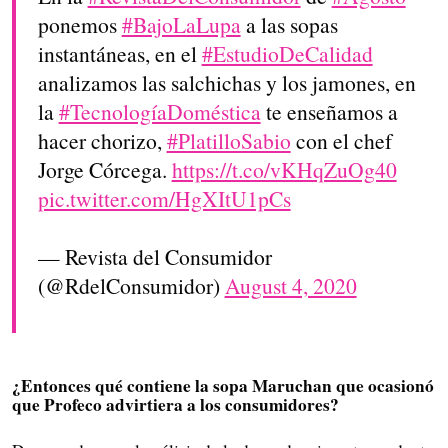
ponemos
#BajoLaLupa
a las sopas
instantáneas, en el
#EstudioDeCalidad
analizamos las salchichas y los jamones, en
la
#TecnologíaDoméstica
te enseñamos a
hacer chorizo,
#PlatilloSabio
con el chef
Jorge Córcega.
https://t.co/vKHqZuOg40
pic.twitter.com/HgXItU1pCs
— Revista del Consumidor
(@RdelConsumidor)
August 4, 2020
¿Entonces qué contiene la sopa Maruchan que ocasionó
que Profeco advirtiera a los consumidores?