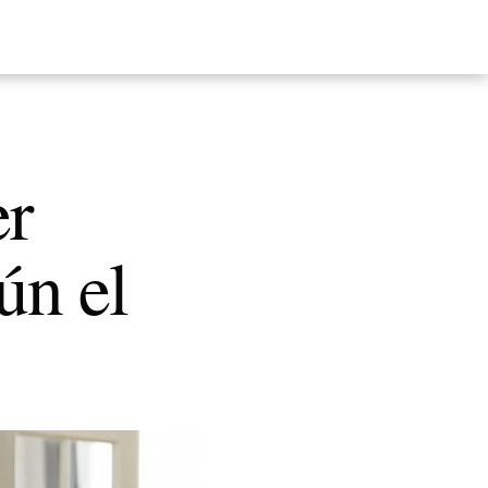
er
ún el