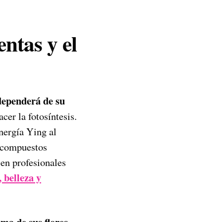
ntas y el
 dependerá de su
cer la fotosíntesis.
nergía Ying al
e compuestos
 en profesionales
 belleza y
oma de sus flores