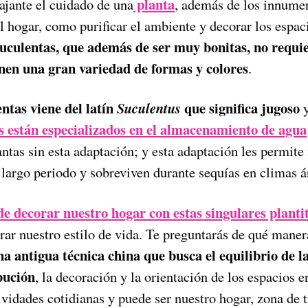
planta
ajante el cuidado de una
, además de los innumer
l hogar, como purificar el ambiente y decorar los espac
suculentas, que además de ser muy bonitas, no requi
enen una gran variedad de formas y colores
.
ntas viene del latín
que significa jugoso
Suculentus
y
s están especializados en el almacenamiento de agua
ntas sin esta adaptación; y esta adaptación les permite
largo periodo y sobreviven durante sequías en climas á
e decorar nuestro hogar con estas singulares planti
ar nuestro estilo de vida. Te preguntarás de qué manera
na antigua técnica china que busca el equilibrio de la
ibución
, la decoración y la orientación de los espacios e
ividades cotidianas y puede ser nuestro hogar, zona de t