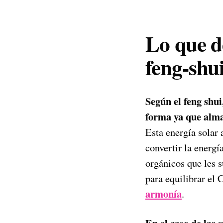
Lo que de
feng-shu
Según el feng shui
forma ya que alma
Esta energía solar 
convertir la energí
orgánicos que les s
para equilibrar el 
armonía
.
En el caso de las 