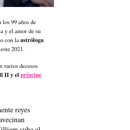
a los 99 años de
sa y el amor de su
astróloga
do con la
 este 2021.
n varios decesos
l II y el
príncipe
ente reyes
 avecinan
illiam suba al