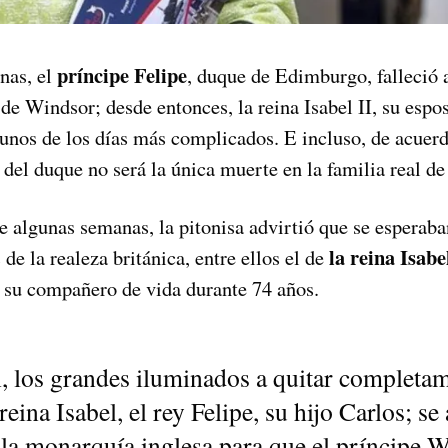
príncipe Felipe
nas, el
, duque de Edimburgo, falleció 
 de Windsor; desde entonces, la reina Isabel II, su espo
gunos de los días más complicados. E incluso, de acuer
a del duque no será la única muerte en la familia real de
e algunas semanas, la pitonisa advirtió que se esperaba
la reina Isabel
de la realeza británica, entre ellos el de
a su compañero de vida durante 74 años.
 los grandes iluminados a quitar completam
eina Isabel, el rey Felipe, su hijo Carlos; se
 la monarquía inglesa para que el príncipe W