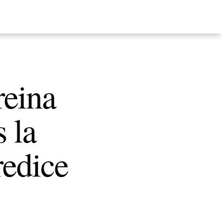
reina
s la
redice