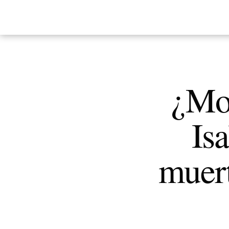
¿Mor
Isa
muert