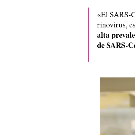
«El SARS-Co
rinovirus, e
alta preval
de SARS-C