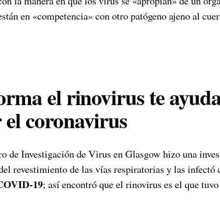
 con la manera en que los virus se «apropian» de un or
stán en «competencia» con otro patógeno ajeno al cu
orma el rinovirus te ayuda
 el coronavirus
ro de Investigación de Virus en Glasgow hizo una inves
del revestimiento de las vías respiratorias y las infectó
 COVID-19
; así encontró que el rinovirus es el que tuv