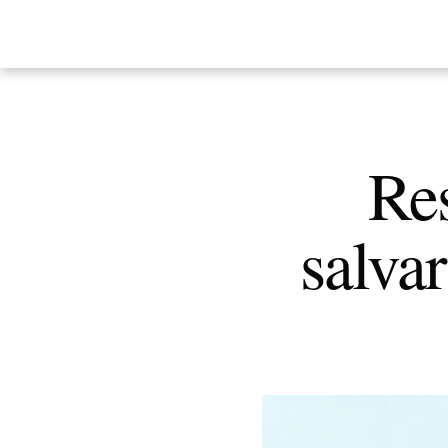
Re
salva