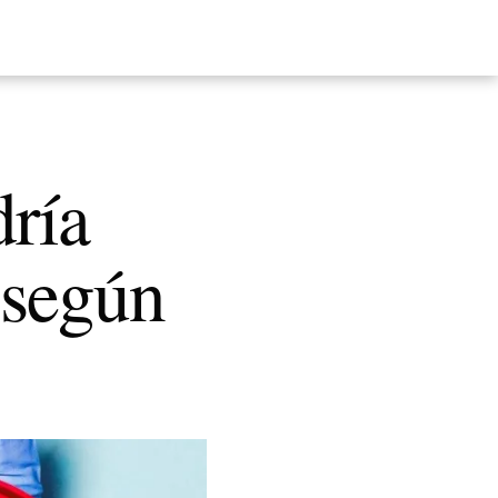
ría
 según