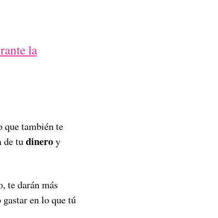
rante la
o que también te
dinero
a de tu
y
o, te darán más
 gastar en lo que tú