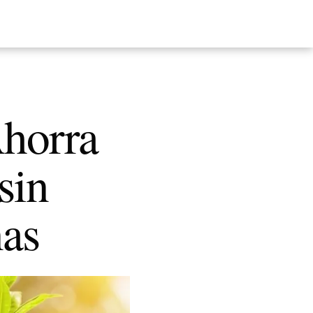
Ahorra
sin
nas