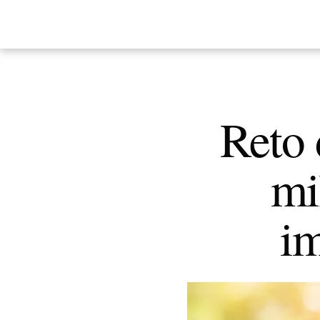
Reto 
mi
im