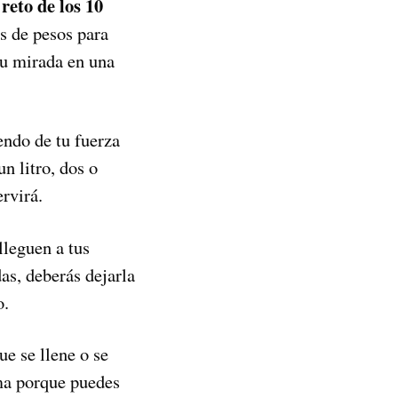
reto de los 10
es de pesos para
 tu mirada en una
endo de tu fuerza
n litro, dos o
ervirá.
lleguen a tus
as, deberás dejarla
o.
ue se llene o se
ema porque puedes