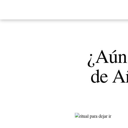
¿Aún 
de A