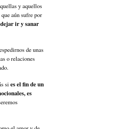
quellas y aquellos
s que aún sufre por
dejar ir y sanar
despedirnos de unas
as o relaciones
ado.
es el fin de un
s si
ocionales, es
 seremos
como el amor y de