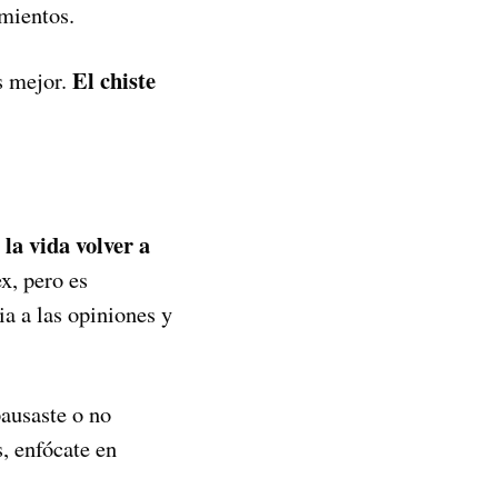
imientos.
El chiste
as mejor.
 la vida volver a
x, pero es
a a las opiniones y
pausaste o no
s, enfócate en