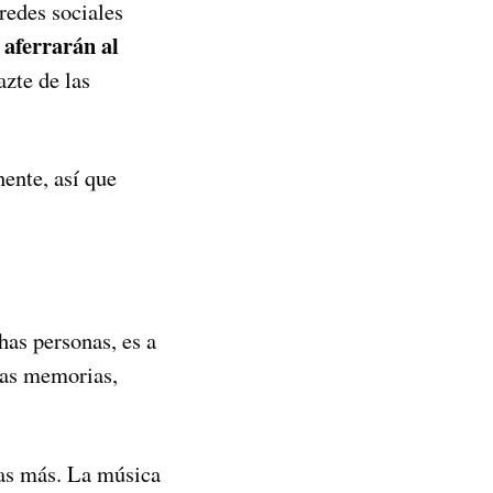
redes sociales
e aferrarán al
azte de las
ente, así que
as personas, es a
alas memorias,
das más. La música