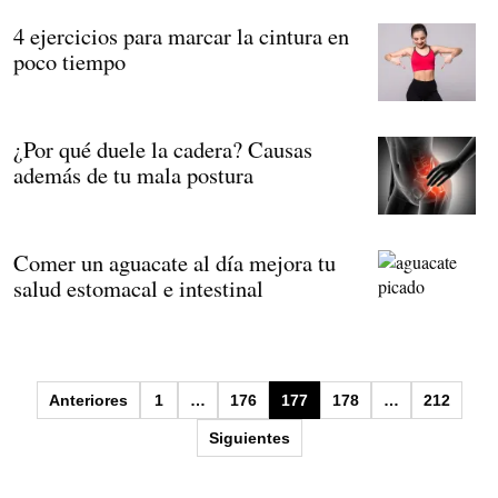
4 ejercicios para marcar la cintura en
poco tiempo
¿Por qué duele la cadera? Causas
además de tu mala postura
Comer un aguacate al día mejora tu
salud estomacal e intestinal
Paginación
Anteriores
1
…
176
177
178
…
212
de
Siguientes
entradas