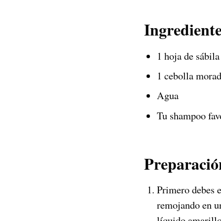
Ingrediente
1 hoja de sábil
1 cebolla mora
Agua
Tu shampoo fav
Preparació
Primero debes el
remojando en un 
líquido amarillo