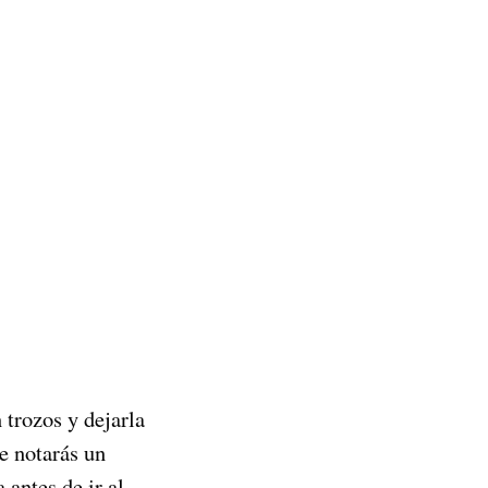
 trozos y dejarla
e notarás un
 antes de ir al