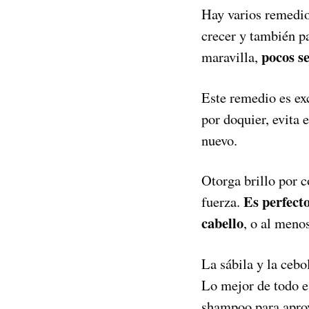
Hay varios remedios
crecer y también pa
pocos s
maravilla,
Este remedio es e
por doquier, evita 
nuevo.
Otorga brillo por 
Es perfecto
fuerza.
cabello
, o al meno
La sábila y la cebo
Lo mejor de todo es
shampoo para aprov