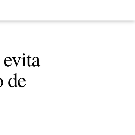
 evita
o de