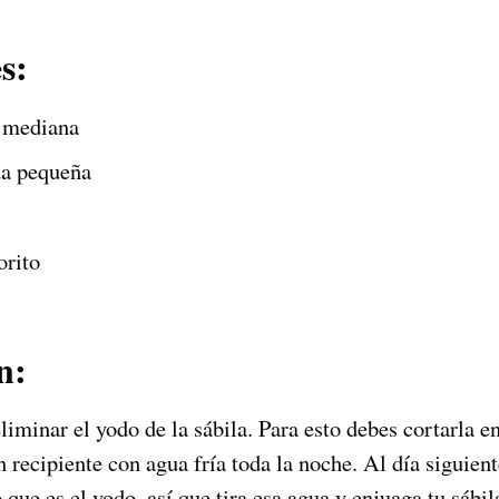
s:
a mediana
da pequeña
orito
n:
iminar el yodo de la sábila. Para esto debes cortarla en
recipiente con agua fría toda la noche. Al día siguient
 que es el yodo, así que tira esa agua y enjuaga tu sábila