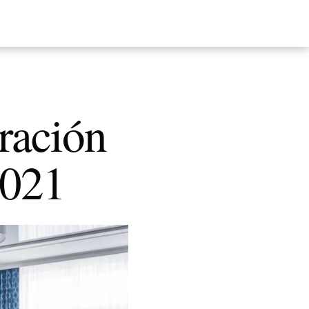
ración
2021