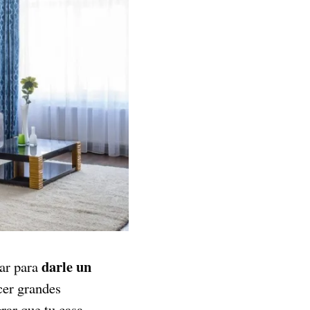
darle un
rar para
cer grandes
rar que tu casa