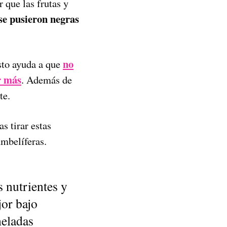
 que las frutas y
se pusieron negras
no
sto ayuda a que
r más
. Además de
te.
s tirar estas
umbelíferas.
 nutrientes y
or bajo
heladas