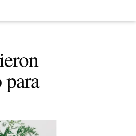
ieron
 para