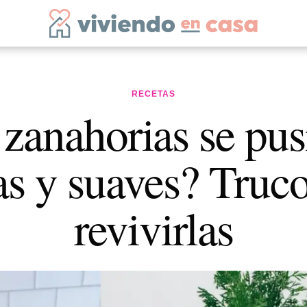
RECETAS
 zanahorias se pus
as y suaves? Truco
revivirlas