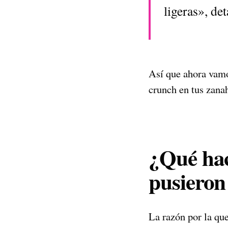
ligeras», de
Así que ahora vamo
crunch en tus zanah
¿Qué hac
pusieron
La razón por la qu