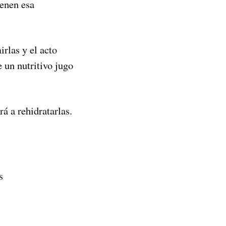
ienen esa
irlas y el acto
e un nutritivo jugo
á a rehidratarlas.
s