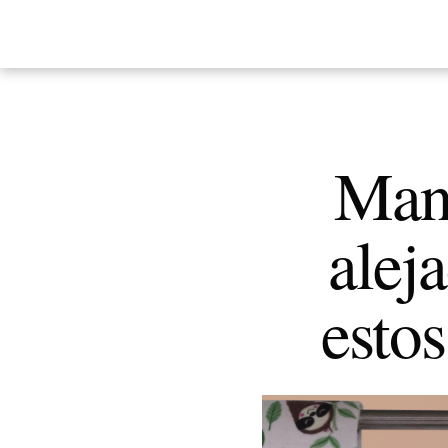
Mant
alej
estos