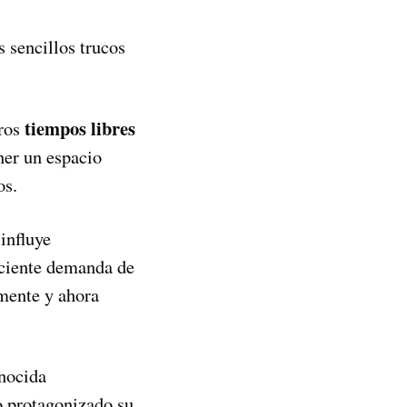
s sencillos trucos
tiempos libres
tros
ner un espacio
os.
influye
eciente demanda de
mente y ahora
nocida
o protagonizado su