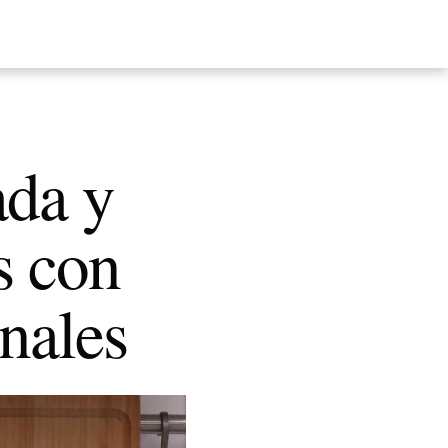
ada y
s con
onales