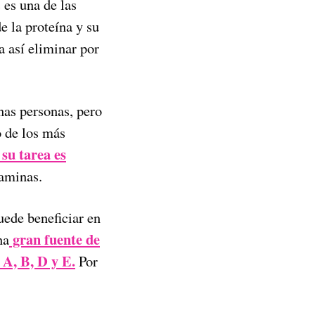
es una de las
e la proteína y su
 así eliminar por
nas personas, pero
o de los más
su tarea es
taminas.
ede beneficiar en
gran fuente de
na
s A, B, D y E.
Por