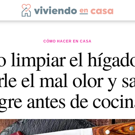
CÓMO HACER EN CASA
limpiar el hígad
rle el mal olor y s
gre antes de cocin