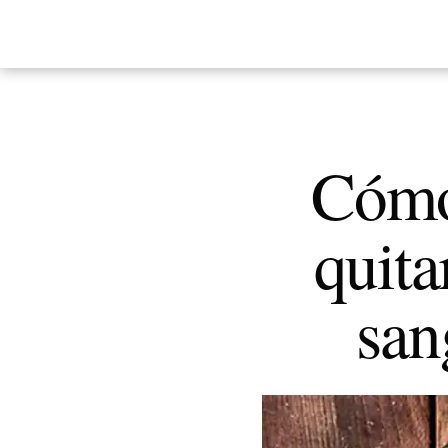
Cómo 
quita
san