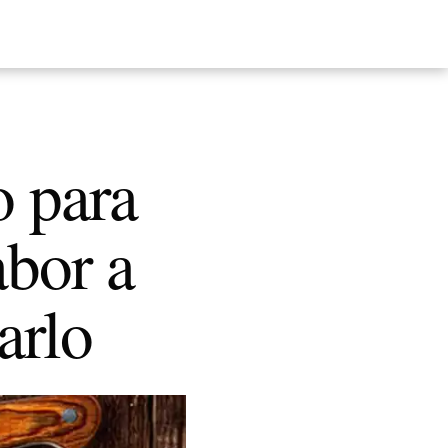
o para
abor a
arlo