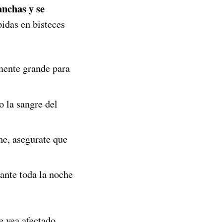
anchas y se
idas en bisteces
mente grande para
o la sangre del
he, asegurate que
ante toda la noche
e vea afectado,