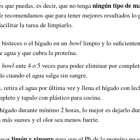
ningún tipo de m
s que puedas, es decir, que no tenga
Te recomendamos que para tener mejores resultados lo p
acilitar la tarea de limpiarlo.
 bisteces o el hígado en un
bowl
limpio y lo suficiente
e agua y que cubra la proteína.
l
bowl
ente 4 o 5 veces para poder eliminar por complet
ás cuando el agua salga sin sangre.
 retira el agua por última vez y llena el hígado con lec
pleto y tapalo con plástico para cocina.
 hígado durante mínimo 2 horas, lo mejor es dejarlo dur
 más suaves y el olor sea menos fuerte.
limón y vinagre
 usar
para que el Ph de la proteína no s