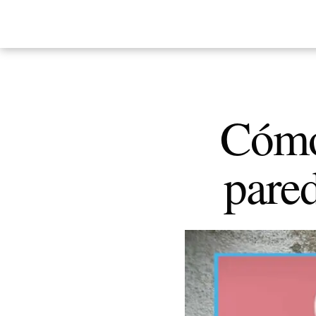
Cómo 
pared