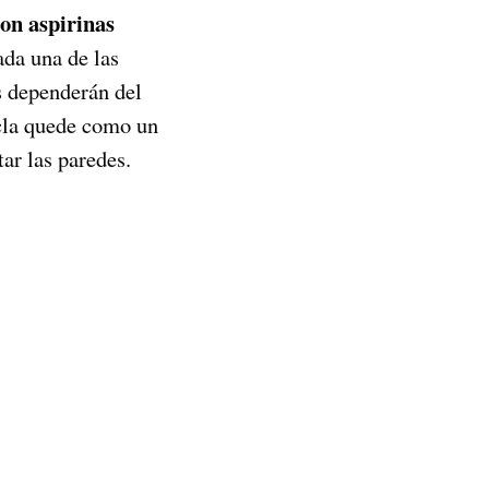
con aspirinas
da una de las
s dependerán del
zcla quede como un
ar las paredes.