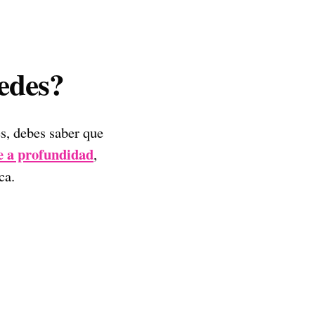
redes?
es, debes saber que
te a profundidad
,
ca.