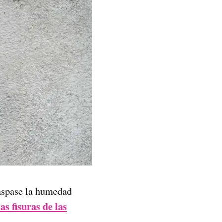
raspase la humedad
las fisuras de las