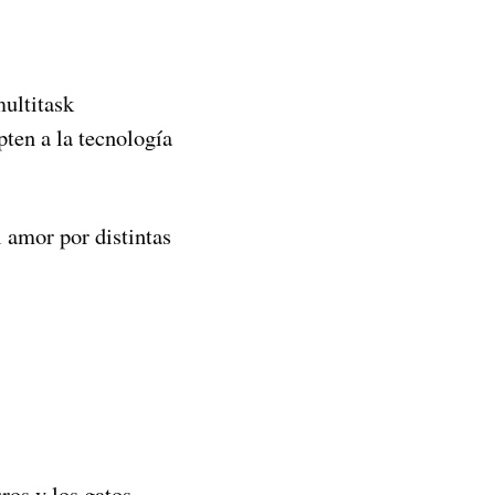
multitask
pten a la tecnología
 amor por distintas
ros y los gatos,