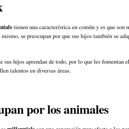
k
nials
tienen una característica en común y es que son 
o mismo, se preocupan por que sus hijos también se ada
 sus hijos aprendan de todo, por lo que les fomentan el
llen talentos en diversas áreas.
upan por los animales
millennials
los
son una generación muy afecta a los per