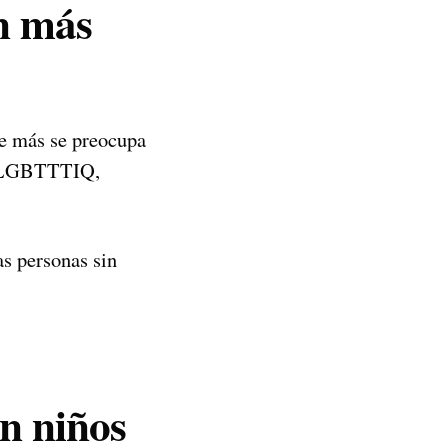
on más
ue más se preocupa
ad LGBTTTIQ,
as personas sin
n niños