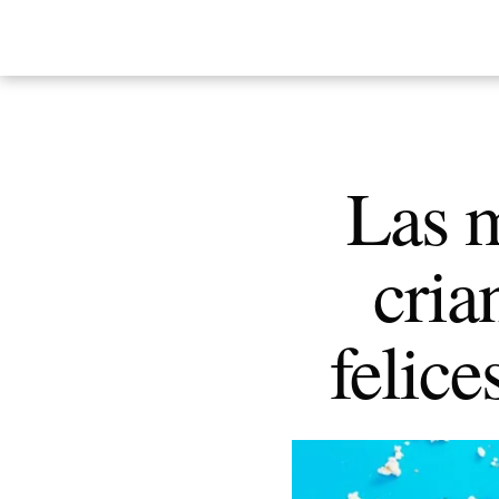
Las m
cria
felice