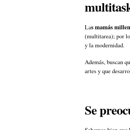
multitas
s mamás millen
La
(multitarea); por l
y la modernidad.
Además, buscan que
artes y que desarro
Se preoc
Sabemos bien que 