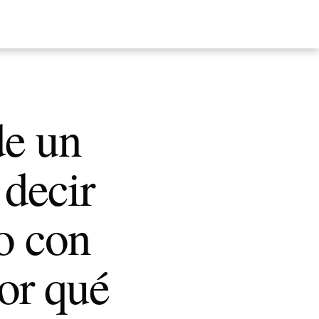
de un
 decir
o con
or qué