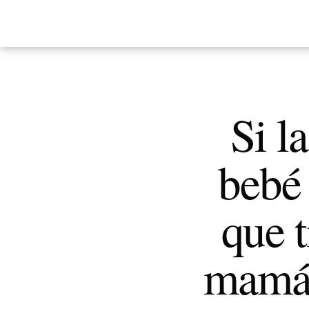
Si l
bebé 
que 
mamá: