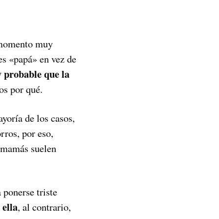
n momento muy
 es «papá» en vez de
 probable que la
os por qué.
yoría de los casos,
rros, por eso,
s mamás suelen
 ponerse triste
 ella
, al contrario,