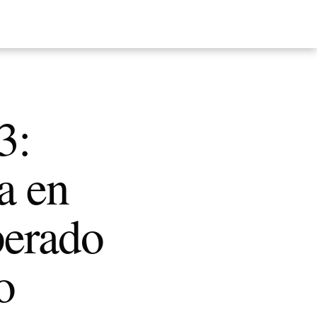
3:
a en
perado
o